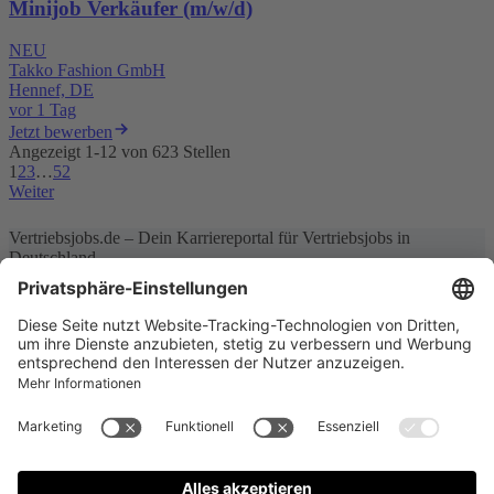
Minijob Verkäufer (m/w/d)
NEU
Takko Fashion GmbH
Hennef, DE
vor 1 Tag
Jetzt bewerben
Angezeigt 1-12 von 623 Stellen
1
2
3
…
52
Weiter
Vertriebsjobs.de – Dein Karriereportal für Vertriebsjobs in
Deutschland
Entdecke aktuelle Vertriebsjobs und Karrierechancen auf
Vertriebsjobs.de. Finde maßgeschneiderte Stellenangebote im
Vertrieb, abonniere unseren Job-Newsletter und starte deine Karriere
jetzt. Dein nächster Schritt im Vertrieb beginnt hier!
Datenschutz
AGBs